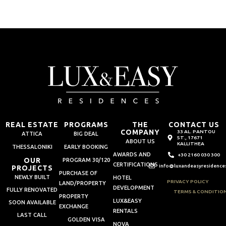
REAL ESTATE
PROGRAMS
THE
CONTACT US
COMPANY
33 AL. PANTOU
ATTICA
BIG DEAL
ST., 17671
ABOUT US
KALLITHEA
THESSALONIKI
EARLY BOOKING
AWARDS AND
+30 2160 030 300
OUR
PROGRAM 30/120
CERTIFICATIONS
info@luxandeasyresidence
PROJECTS
PURCHASE OF
NEWLY BUILT
HOTEL
PRIVACY POLICY
LAND/PROPERTY
DEVELOPMENT
FULLY RENOVATED
TERMS & CONDITIO
PROPERTY
LUX&EASY
SOON AVAILABLE
EXCHANGE
RENTALS
LAST CALL
GOLDEN VISA
NOVA