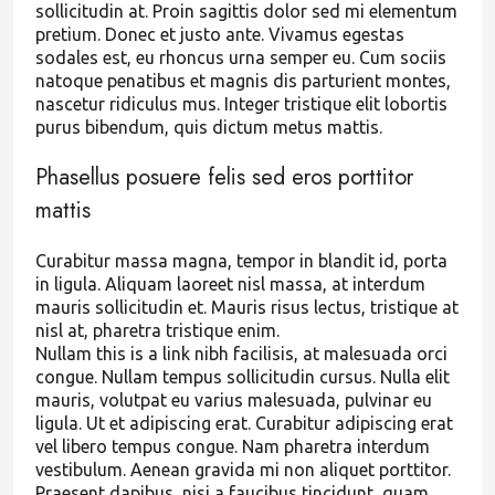
sollicitudin at. Proin sagittis dolor sed mi elementum
pretium. Donec et justo ante. Vivamus egestas
sodales est, eu rhoncus urna semper eu. Cum sociis
natoque penatibus et magnis dis parturient montes,
nascetur ridiculus mus. Integer tristique elit lobortis
purus bibendum, quis dictum metus mattis.
Phasellus posuere felis sed eros porttitor
mattis
Curabitur massa magna, tempor in blandit id, porta
in ligula. Aliquam laoreet nisl massa, at interdum
mauris sollicitudin et. Mauris risus lectus, tristique at
nisl at, pharetra tristique enim.
Nullam this is a link nibh facilisis, at malesuada orci
congue. Nullam tempus sollicitudin cursus. Nulla elit
mauris, volutpat eu varius malesuada, pulvinar eu
ligula. Ut et adipiscing erat. Curabitur adipiscing erat
vel libero tempus congue. Nam pharetra interdum
vestibulum. Aenean gravida mi non aliquet porttitor.
Praesent dapibus, nisi a faucibus tincidunt, quam