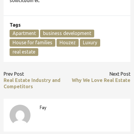
sollicitudin et.
Tags
Apartment
business development
House for families
Houzez
Luxury
real estate
Prev Post
Next Post
Real Estate Industry and
Why We Love Real Estate
Competitors
Fay