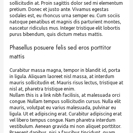
sollicitudin at. Proin sagittis dolor sed mi elementum
pretium. Donec et justo ante. Vivamus egestas
sodales est, eu rhoncus urna semper eu. Cum sociis
natoque penatibus et magnis dis parturient montes,
nascetur ridiculus mus. Integer tristique elit lobortis
purus bibendum, quis dictum metus mattis.
Phasellus posuere felis sed eros porttitor
mattis
Curabitur massa magna, tempor in blandit id, porta
in ligula. Aliquam laoreet nisl massa, at interdum
mauris sollicitudin et. Mauris risus lectus, tristique at
nisl at, pharetra tristique enim.
Nullam this is a link nibh facilisis, at malesuada orci
congue. Nullam tempus sollicitudin cursus. Nulla elit
mauris, volutpat eu varius malesuada, pulvinar eu
ligula. Ut et adipiscing erat. Curabitur adipiscing erat
vel libero tempus congue. Nam pharetra interdum
vestibulum. Aenean gravida mi non aliquet porttitor.
Praesent dapibus, nisi a faucibus tincidunt, quam