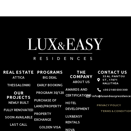
REAL ESTATE
PROGRAMS
THE
CONTACT US
COMPANY
33 AL. PANTOU
ATTICA
BIG DEAL
ST., 17671
ABOUT US
KALLITHEA
THESSALONIKI
EARLY BOOKING
AWARDS AND
+30 2160 030 300
OUR
PROGRAM 30/120
CERTIFICATIONS
info@luxandeasyresidence
PROJECTS
PURCHASE OF
NEWLY BUILT
HOTEL
PRIVACY POLICY
LAND/PROPERTY
DEVELOPMENT
FULLY RENOVATED
TERMS & CONDITIO
PROPERTY
LUX&EASY
SOON AVAILABLE
EXCHANGE
RENTALS
LAST CALL
GOLDEN VISA
NOVA