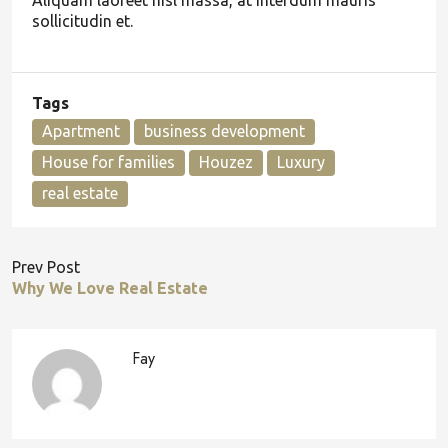
Aliquam laoreet nisl massa, at interdum mauris
sollicitudin et.
Tags
Apartment
business development
House for families
Houzez
Luxury
real estate
Prev Post
Why We Love Real Estate
Fay