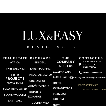
REAL ESTATE
PROGRAMS
THE
CONTACT US
COMPANY
33 AL. PANTOU
ATTICA
BIG DEAL
ST., 17671
ABOUT US
KALLITHEA
THESSALONIKI
EARLY BOOKING
AWARDS AND
+30 2160 030 300
OUR
PROGRAM 30/120
CERTIFICATIONS
info@luxandeasyresidence
PROJECTS
PURCHASE OF
NEWLY BUILT
HOTEL
PRIVACY POLICY
LAND/PROPERTY
DEVELOPMENT
FULLY RENOVATED
TERMS & CONDITIO
PROPERTY
LUX&EASY
SOON AVAILABLE
EXCHANGE
RENTALS
LAST CALL
GOLDEN VISA
NOVA