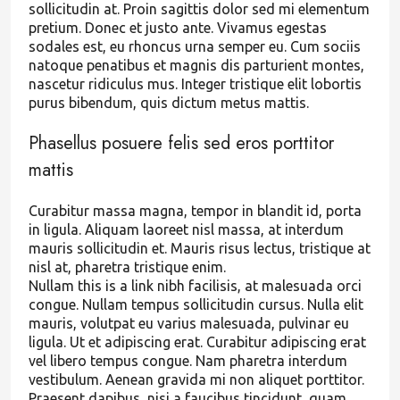
sollicitudin at. Proin sagittis dolor sed mi elementum
pretium. Donec et justo ante. Vivamus egestas
sodales est, eu rhoncus urna semper eu. Cum sociis
natoque penatibus et magnis dis parturient montes,
nascetur ridiculus mus. Integer tristique elit lobortis
purus bibendum, quis dictum metus mattis.
Phasellus posuere felis sed eros porttitor
mattis
Curabitur massa magna, tempor in blandit id, porta
in ligula. Aliquam laoreet nisl massa, at interdum
mauris sollicitudin et. Mauris risus lectus, tristique at
nisl at, pharetra tristique enim.
Nullam this is a link nibh facilisis, at malesuada orci
congue. Nullam tempus sollicitudin cursus. Nulla elit
mauris, volutpat eu varius malesuada, pulvinar eu
ligula. Ut et adipiscing erat. Curabitur adipiscing erat
vel libero tempus congue. Nam pharetra interdum
vestibulum. Aenean gravida mi non aliquet porttitor.
Praesent dapibus, nisi a faucibus tincidunt, quam