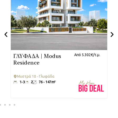
.
ΓΛΥΦΑΔΑ | Modus
Από 5.302€/τ.μ.
Β
Residence
R
Μυστρά 10 - Γλυφάδα
1-3
2
76 - 147m²