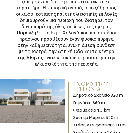
ζωή με έναν ιδιαίτερα ποιοτικό οικιστικό
χαρακτήρα. Η εμπορική αγορά, οι πεζόδρομοι,
οι χώροι εστίασης και οι πολιτιστικές επιλογές
δημιουργούν μια περιοχή που διατηρεί τον
δυναμισμό της όλες τις ώρες της ημέρας.
Παράλληλα, το Ρέμα Χαλανδρίου και οι χώροι
πρασίνου προσθέτουν έναν φυσικό πυρήνα
στην καθημερινότητα, ενώ η άμεση σύνδεση
με το Μετρό, την Αττική Οδό και το κέντρο
της Αθήνας ενισχύει ακόμη περισσότερο την
ελκυστικότητα της περιοχής.
ΓΝΩΡΙΣΤΕ ΤΗ
ΓΕΙΤΟΝΙΑ
Δημοτικό Σχολείο 320 m
Γυμνάσιο 860 m
Φαρμακείο 1.3 km
Σούπερ Μάρκετ 520 m
Στάση Λεωφορείου 900 m
Σταθμός τρένου 1.6 km