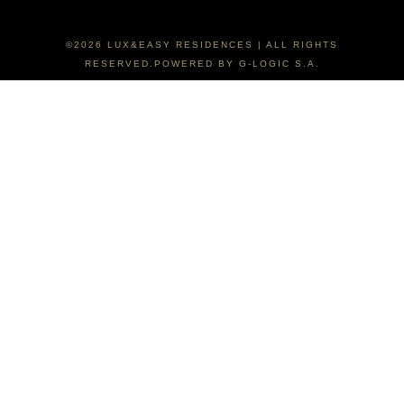
©2026 LUX&EASY RESIDENCES | ALL RIGHTS
RESERVED.POWERED BY G-LOGIC S.A.