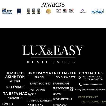
AWARDS
ΠΩΛΗΣΕΙΣ
ΠΡΟΓΡΑΜΜΑΤΑ
Η ΕΤΑΙΡΕΙΑ
CONTACT US
ΑΚΙΝΗΤΩΝ
ΑΛ. ΠΑΝΤΟΥ 33,
BIG DEAL
ΠΟΙΟΙ ΕΙΜΑΣΤΕ
17671 ΚΑΛΛΙΘΕΑ
ΑΤΤΙΚΗ
EARLY BOOKING
ΒΡΑΒΕΙΑ ΚΑΙ
+30 2160 030 300
ΘΕΣΣΑΛΟΝΙΚΗ
ΠΙΣΤΟΠΟΙΗΣΕΙΣ
ΠΡΟΓΡΑΜΜΑ
info@luxandeasyresidence
ΤΑ ΕΡΓΑ ΜΑΣ
30/120
HOTEL
PRIVACY POLICY
ΝΕΟΔΜΗΤΑ
DEVELOPMENT
ΑΓΟΡΑ ΟΙΚΟΠΕΔΟΥ
TERMS & CONDITIO
ΠΛΗΡΩΣ
/ ΑΚΙΝΗΤΟΥ
LUX&EASY