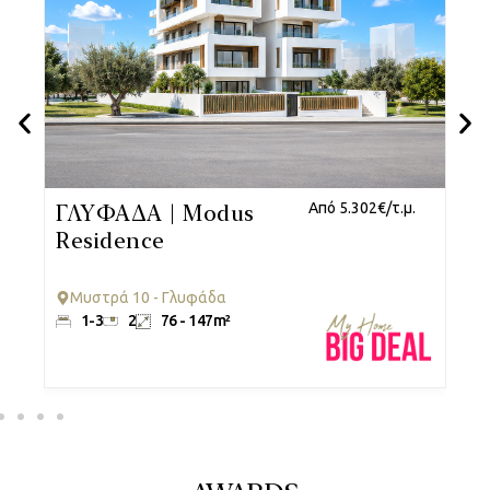
.
ΓΛΥΦΑΔΑ | Modus
Από 5.302€/τ.μ.
Β
Residence
R
Μυστρά 10 - Γλυφάδα
1-3
2
76 - 147m²