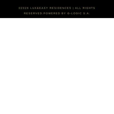
©2026 LUX&EASY RESIDENCES | ALL RIGHTS
RESERVED.POWERED BY G-LOGIC S.A.