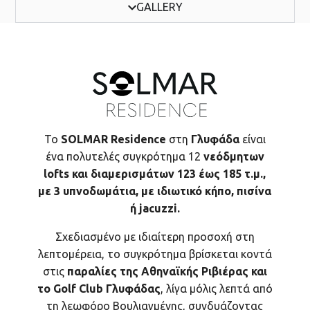
GALLERY
Το
SOLMAR Residence
στη
Γλυφάδα
είναι
ένα πολυτελές συγκρότημα 12
νεόδμητων
l
oft
s
και διαμερισμάτων
123 έως 185 τ.μ.,
με 3 υπνοδωμάτια, με ιδιωτικό κήπο, πισίνα
ή jacuzzi.
Σχεδιασμένο με ιδιαίτερη προσοχή στη
λεπτομέρεια, το συγκρότημα βρίσκεται κοντά
στις
παραλίες της Αθηναϊκής Ριβιέρας και
το Golf
Club
Γλυφάδας
, λίγα μόλις λεπτά από
τη λεωφόρο Βουλιαγμένης, συνδυάζοντας