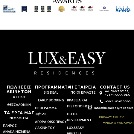
AWARDS
ΠΩΛΗΣΕΙΣ
ΠΡΟΓΡΑΜΜΑΤΑ
Η ΕΤΑΙΡΕΙΑ
CONTACT US
ΑΚΙΝΗΤΩΝ
ΑΛ. ΠΑΝΤΟΥ 33,
BIG DEAL
ΠΟΙΟΙ ΕΙΜΑΣΤΕ
17671 ΚΑΛΛΙΘΕΑ
ΑΤΤΙΚΗ
EARLY BOOKING
ΒΡΑΒΕΙΑ ΚΑΙ
+30 2160 030 300
ΘΕΣΣΑΛΟΝΙΚΗ
ΠΙΣΤΟΠΟΙΗΣΕΙΣ
ΠΡΟΓΡΑΜΜΑ
info@luxandeasyresidence
ΤΑ ΕΡΓΑ ΜΑΣ
30/120
HOTEL
PRIVACY POLICY
ΝΕΟΔΜΗΤΑ
DEVELOPMENT
ΑΓΟΡΑ ΟΙΚΟΠΕΔΟΥ
TERMS & CONDITIO
ΠΛΗΡΩΣ
/ ΑΚΙΝΗΤΟΥ
LUX&EASY
ΑΝΑΚΑΙΝΙΣΜΕΝΑ
RENTALS