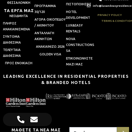
ΘΕΣΣΑΛΟΝΙΚΗ
ΠΙΣΤΟΠΟΙΗΣΕΙΣ
ΠΡΟΓΡΑΜΜΑ
info@luxandeasyresidence
ΤΑ ΕΡΓΑ ΜΑΣ
30/120
HOTEL
PRIVACY POLICY
ΝΕΟΔΜΗΤΑ
DEVELOPMENT
ΑΓΟΡΑ ΟΙΚΟΠΕΔΟΥ
TERMS & CONDITIO
ΠΛΗΡΩΣ
/ ΑΚΙΝΗΤΟΥ
LUX&EASY
ΑΝΑΚΑΙΝΙΣΜΕΝΑ
RENTALS
AΝΤΑΛΛΑΓΗ
ΣΥΝΤΟΜΑ
AΚΙΝΗΤΩΝ
NOVA
ΔΙΑΘΕΣΙΜΑ
CONSTRUCTIONS
ΑΝΑΚΑΙΝΙΖΩ 2026
ΤΕΛΕΥΤΑΙΑ
SA
GOLDEN VISA
ΔΙΑΘΕΣΙΜΑ
ΕΠΙΚΟΙΝΩΝΗΣΤΕ
ΠΡΟΣ ΕΝΟΙΚΙΑΣΗ
ΜΑΖΙ ΜΑΣ
LEADING EXCELLENCE IN RESIDENTIAL PROPERTIES
& BRANDED HOTELS
ΜΑΘΕΤΕ ΤΑ ΝΕΑ ΜΑΣ