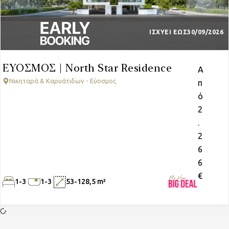
ΙΣΧΥΕΙ ΕΩΣ
30/09/2026
ΕΥΟΣΜΟΣ | North Star Residence
Α
Νικηταρά & Καρυάτιδων - Εύοσμος
π
ό
2
.
2
6
6
€
1-3
1-3
53-128,5 m²