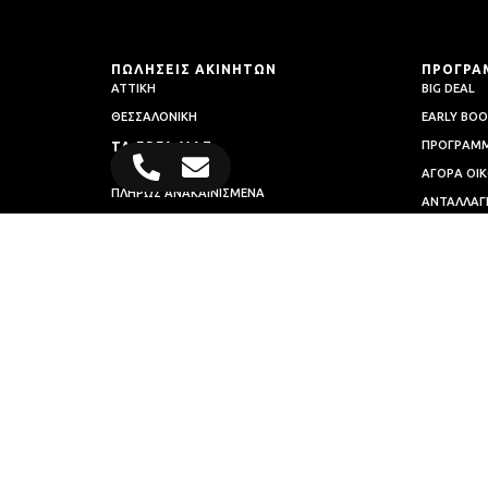
ΠΩΛΗΣΕΙΣ ΑΚΙΝΗΤΩΝ
ΠΡΟΓΡΑ
ΑΤΤΙΚΗ
BIG DEAL
ΘΕΣΣΑΛΟΝΙΚΗ
EARLY BOO
ΠΡΟΓΡΑΜΜ
ΤΑ ΕΡΓΑ ΜΑΣ
ΝΕΟΔΜΗΤΑ
ΑΓΟΡΑ ΟΙΚ
ΠΛΗΡΩΣ ΑΝΑΚΑΙΝΙΣΜΕΝΑ
AΝΤΑΛΛΑΓ
ΣΥΝΤΟΜΑ ΔΙΑΘΕΣΙΜΑ
ΑΝΑΚΑΙΝΙΖ
ΤΕΛΕΥΤΑΙΑ ΔΙΑΘΕΣΙΜΑ
GOLDEN VI
ΠΡΟΣ ΕΝΟΙΚΙΑΣΗ
LEADING EXC