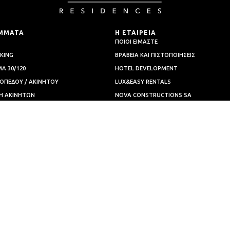
ΜΜΑΤΑ
Η ΕΤΑΙΡΕΙΑ
ΠΟΙΟΙ ΕΙΜΑΣΤΕ
KING
ΒΡΑΒΕΙΑ ΚΑΙ ΠΙΣΤΟΠΟΙΗΣΕΙΣ
Α 30/120
HOTEL DEVELOPMENT
ΟΠΕΔΟΥ / ΑΚΙΝΗΤΟΥ
LUX&EASY RENTALS
Η AΚΙΝΗΤΩΝ
NOVA CONSTRUCTIONS SA
Ω 2026
ΕΠΙΚΟΙΝΩΝΗΣΤΕ ΜΑΖΙ ΜΑΣ
SA
ELLENCE IN RESIDENTIAL PROPERTIES & BR