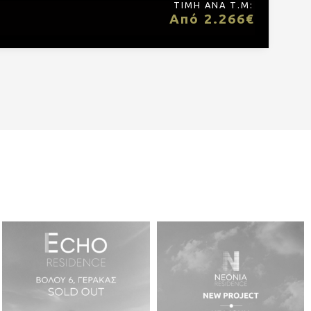
ΤΙΜΗ ΑΝΑ Τ.Μ:
Από 2.266€