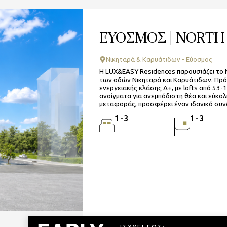
ΕΥΟΣΜΟΣ | NORTH 
Νικηταρά & Καρυάτιδων - Εύοσμος
Η LUX&EASY Residences παρουσιάζει το 
των οδών Νικηταρά και Καρυάτιδων. Πρό
ενεργειακής κλάσης Α+, με lofts από 53-1
ανοίγματα για ανεμπόδιστη θέα και εύκο
μεταφοράς, προσφέρει έναν ιδανικό συν
1-3
1-3
ΙΣΧΥΕΙ ΕΩΣ: